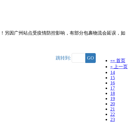
，请留意！另因广州站点受疫情防控影响，有部分包裹物流会延误，如
跳转到:
GO
«« 首页
« 上一页
14
15
16
17
18
19
20
21
22
23