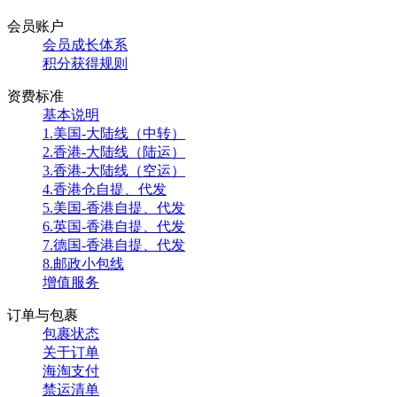
会员账户
会员成长体系
积分获得规则
资费标准
基本说明
1.美国-大陆线（中转）
2.香港-大陆线（陆运）
3.香港-大陆线（空运）
4.香港仓自提、代发
5.美国-香港自提、代发
6.英国-香港自提、代发
7.德国-香港自提、代发
8.邮政小包线
增值服务
订单与包裹
包裹状态
关于订单
海淘支付
禁运清单