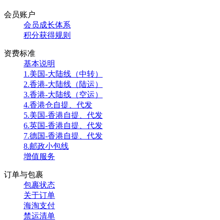
会员账户
会员成长体系
积分获得规则
资费标准
基本说明
1.美国-大陆线（中转）
2.香港-大陆线（陆运）
3.香港-大陆线（空运）
4.香港仓自提、代发
5.美国-香港自提、代发
6.英国-香港自提、代发
7.德国-香港自提、代发
8.邮政小包线
增值服务
订单与包裹
包裹状态
关于订单
海淘支付
禁运清单