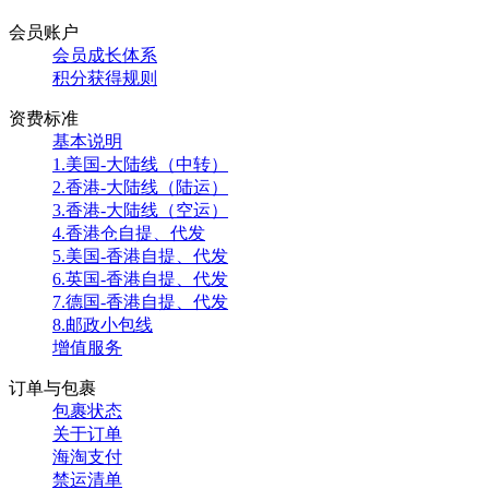
会员账户
会员成长体系
积分获得规则
资费标准
基本说明
1.美国-大陆线（中转）
2.香港-大陆线（陆运）
3.香港-大陆线（空运）
4.香港仓自提、代发
5.美国-香港自提、代发
6.英国-香港自提、代发
7.德国-香港自提、代发
8.邮政小包线
增值服务
订单与包裹
包裹状态
关于订单
海淘支付
禁运清单