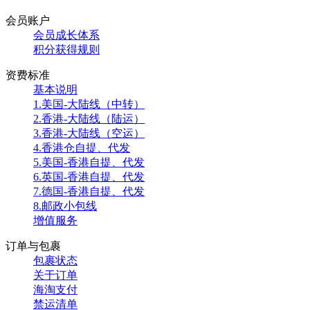
会员账户
会员成长体系
积分获得规则
资费标准
基本说明
1.美国-大陆线（中转）
2.香港-大陆线（陆运）
3.香港-大陆线（空运）
4.香港仓自提、代发
5.美国-香港自提、代发
6.英国-香港自提、代发
7.德国-香港自提、代发
8.邮政小包线
增值服务
订单与包裹
包裹状态
关于订单
海淘支付
禁运清单